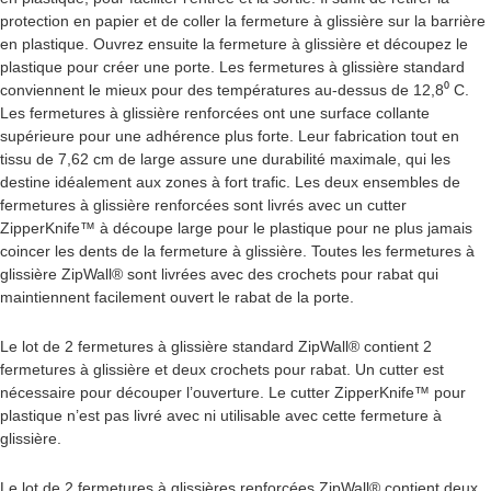
protection en papier et de coller la fermeture à glissière sur la barrière
en plastique. Ouvrez ensuite la fermeture à glissière et découpez le
plastique pour créer une porte. Les fermetures à glissière standard
conviennent le mieux pour des températures au-dessus de 12,8⁰ C.
Les fermetures à glissière renforcées ont une surface collante
supérieure pour une adhérence plus forte. Leur fabrication tout en
tissu de 7,62 cm de large assure une durabilité maximale, qui les
destine idéalement aux zones à fort trafic. Les deux ensembles de
fermetures à glissière renforcées sont livrés avec un cutter
ZipperKnife™ à découpe large pour le plastique pour ne plus jamais
coincer les dents de la fermeture à glissière. Toutes les fermetures à
glissière ZipWall® sont livrées avec des crochets pour rabat qui
maintiennent facilement ouvert le rabat de la porte.
Le lot de 2 fermetures à glissière standard ZipWall® contient 2
fermetures à glissière et deux crochets pour rabat. Un cutter est
nécessaire pour découper l’ouverture. Le cutter ZipperKnife™ pour
plastique n’est pas livré avec ni utilisable avec cette fermeture à
glissière.
Le lot de 2 fermetures à glissières renforcées ZipWall® contient deux