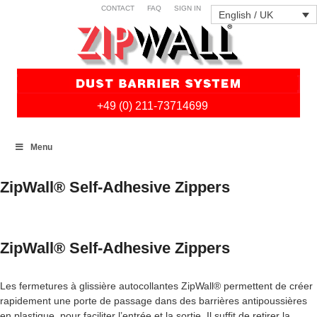
CONTACT
FAQ
SIGN IN
English / UK
+49 (0) 211-73714699
Skip
Menu
to
content
ZipWall® Self-Adhesive Zippers
ZipWall® Self-Adhesive Zippers
Les fermetures à glissière autocollantes ZipWall® permettent de créer
rapidement une porte de passage dans des barrières antipoussières
en plastique, pour faciliter l’entrée et la sortie. Il suffit de retirer la