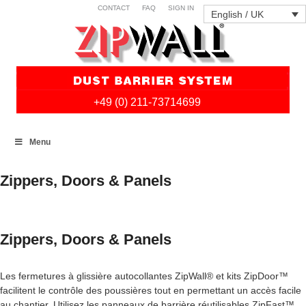
CONTACT
FAQ
SIGN IN
English / UK
+49 (0) 211-73714699
Skip
Menu
to
content
Zippers, Doors & Panels
Zippers, Doors & Panels
Les fermetures à glissière autocollantes ZipWall® et kits ZipDoor™
facilitent le contrôle des poussières tout en permettant un accès facile
au chantier. Utilisez les panneaux de barrière réutilisables ZipFast™